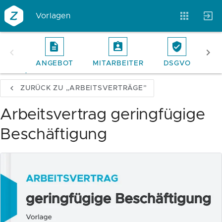
Vorlagen
ANGEBOT
MITARBEITER
DSGVO
RE
Vorlagen
Neukunden
Unternehmen
ZURÜCK ZU „ARBEITSVERTRÄGE”
Webinare
Magazin
Checks
Arbeitsvertrag geringfügige
Beschäftigung
Club