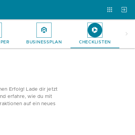
APER
BUSINESSPLAN
CHECKLISTEN
Vorlagen
Neukunden
Unternehmen
Webinare
Magazin
Checks
en Erfolg! Lade dir jetzt
Club
nd erfahre, wie du mit
eraktionen auf ein neues