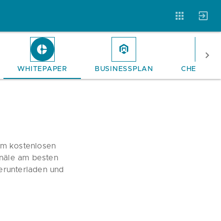
WHITEPAPER
BUSINESSPLAN
CHECKLIS
Vorlagen
Neukunden
Unternehmen
Webinare
Magazin
Checks
im kostenlosen
Club
anäle am besten
herunterladen und