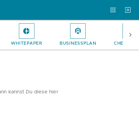
WHITEPAPER
BUSINESSPLAN
CHECKLIS
Vorlagen
Neukunden
Unternehmen
Webinare
Magazin
Checks
ann kannst Du diese hier
Club