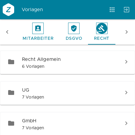
Vorlagen
EBOT
MITARBEITER
DSGVO
RECHT
VERT
Vorlagen
Neukunden
Unternehmen
Recht Allgemein
Webinare
Magazin
Checks
6 Vorlagen
UG
Club
7 Vorlagen
GmbH
7 Vorlagen