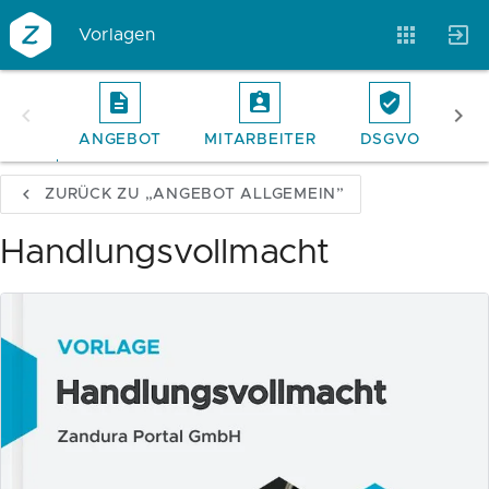
Vorlagen
ANGEBOT
MITARBEITER
DSGVO
RE
Vorlagen
Neukunden
Unternehmen
ZURÜCK ZU „ANGEBOT ALLGEMEIN”
Webinare
Magazin
Checks
Handlungsvollmacht
Club