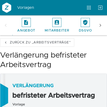
Vorlagen
ANGEBOT
MITARBEITER
DSGVO
RE
Vorlagen
Neukunden
Unternehmen
ZURÜCK ZU „ARBEITSVERTRÄGE”
Webinare
Magazin
Checks
Verlängerung befristeter
Arbeitsvertrag
Club