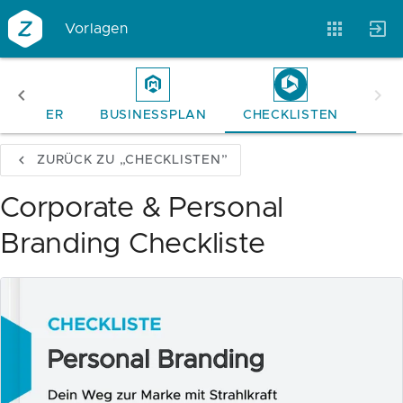
Vorlagen
ITEPAPER
BUSINESSPLAN
CHECKLISTEN
Vorlagen
Neukunden
Unternehmen
ZURÜCK ZU „CHECKLISTEN”
Webinare
Magazin
Checks
Corporate & Personal
Branding Checkliste
Club