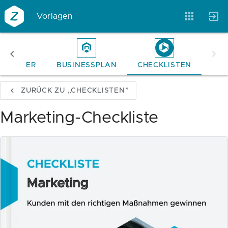
Vorlagen
ITEPAPER
BUSINESSPLAN
CHECKLISTEN
Vorlagen
Neukunden
Unternehmen
ZURÜCK ZU „CHECKLISTEN”
Webinare
Magazin
Checks
Marketing-Checkliste
Club