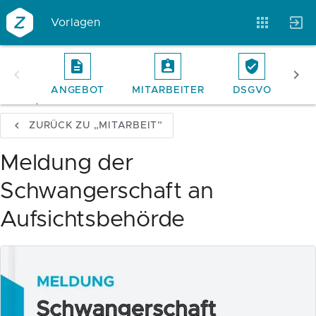
Vorlagen
ANGEBOT
MITARBEITER
DSGVO
RE
Vorlagen
Neukunden
Unternehmen
ZURÜCK ZU „MITARBEIT”
Webinare
Magazin
Checks
Meldung der
Schwangerschaft an
Club
Aufsichtsbehörde