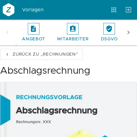
Vorlagen
ANGEBOT
MITARBEITER
DSGVO
RE
Vorlagen
Neukunden
Unternehmen
ZURÜCK ZU „RECHNUNGEN”
Webinare
Magazin
Checks
Abschlagsrechnung
Club