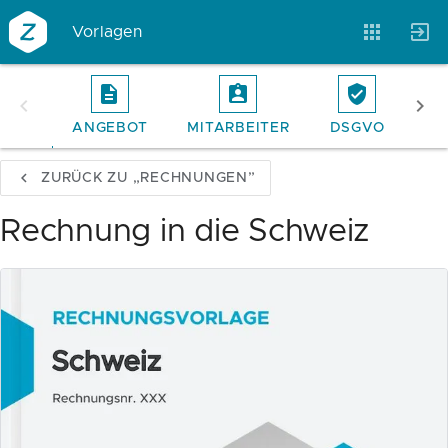
Vorlagen
ANGEBOT
MITARBEITER
DSGVO
RE
Vorlagen
Neukunden
Unternehmen
ZURÜCK ZU „RECHNUNGEN”
Webinare
Magazin
Checks
Rechnung in die Schweiz
Club