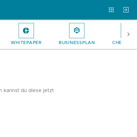
WHITEPAPER
BUSINESSPLAN
CHECKLIS
Vorlagen
Neukunden
Unternehmen
Webinare
Magazin
Checks
 kannst du diese jetzt
Club