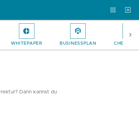
WHITEPAPER
BUSINESSPLAN
CHECKLIS
Vorlagen
Neukunden
Unternehmen
Webinare
Magazin
Checks
rektur? Dann kannst du
Club