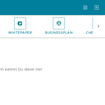
WHITEPAPER
BUSINESSPLAN
CHECKLIS
Vorlagen
Neukunden
Unternehmen
Webinare
Magazin
Checks
nn kannst Du diese hier
Club