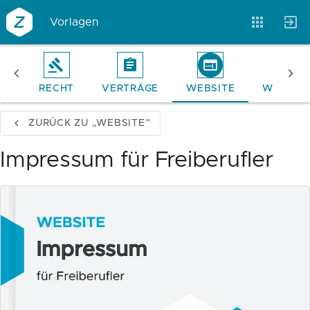
Vorlagen
VO
RECHT
VERTRÄGE
WEBSITE
WHITEP
Vorlagen
Neukunden
Unternehmen
ZURÜCK ZU „WEBSITE”
Webinare
Magazin
Checks
Impressum für Freiberufler
Club