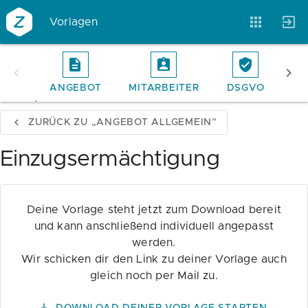
Vorlagen
ANGEBOT
MITARBEITER
DSGVO
RE
Vorlagen
Neukunden
Unternehmen
ZURÜCK ZU „ANGEBOT ALLGEMEIN”
Webinare
Magazin
Checks
Einzugsermächtigung
Club
Deine Vorlage steht jetzt zum Download bereit
und kann anschließend individuell angepasst
werden.
Wir schicken dir den Link zu deiner Vorlage auch
gleich noch per Mail zu.