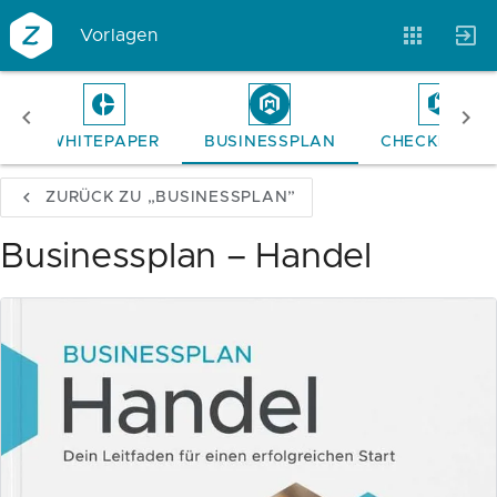
Vorlagen
E
WHITEPAPER
BUSINESSPLAN
CHECKLISTE
Vorlagen
Neukunden
Unternehmen
ZURÜCK ZU „BUSINESSPLAN”
Webinare
Magazin
Checks
Businessplan – Handel
Club