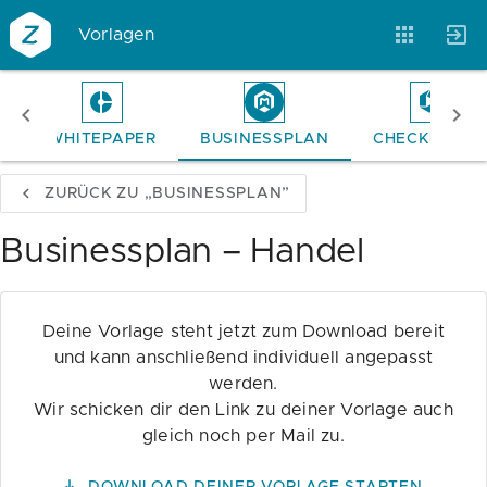
Vorlagen
E
WHITEPAPER
BUSINESSPLAN
CHECKLISTE
Vorlagen
Neukunden
Unternehmen
ZURÜCK ZU „BUSINESSPLAN”
Webinare
Magazin
Checks
Businessplan – Handel
Club
Deine Vorlage steht jetzt zum Download bereit
und kann anschließend individuell angepasst
werden.
Wir schicken dir den Link zu deiner Vorlage auch
gleich noch per Mail zu.