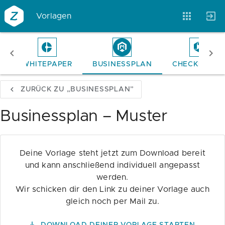
Vorlagen
E
WHITEPAPER
BUSINESSPLAN
CHECKLISTE
Vorlagen
Neukunden
Unternehmen
ZURÜCK ZU „BUSINESSPLAN”
Webinare
Magazin
Checks
Businessplan – Muster
Club
Deine Vorlage steht jetzt zum Download bereit
und kann anschließend individuell angepasst
werden.
Wir schicken dir den Link zu deiner Vorlage auch
gleich noch per Mail zu.